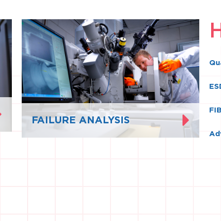
Qua
ES
FIB
FAILURE ANALYSIS
Ad