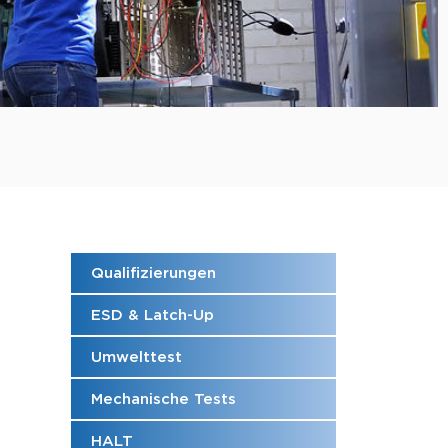
Qualifizierungen
ESD & Latch-Up
Umwelttest
Mechanische Tests
HALT